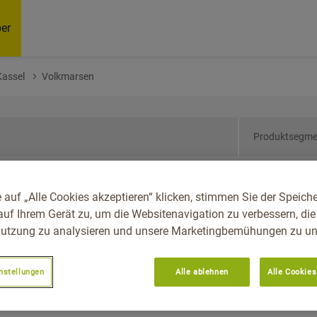
er
Kassel
Volkmarsen
Produktsegme
sen, Reg.-Bez. Kassel,
 auf „Alle Cookies akzeptieren“ klicken, stimmen Sie der Speich
auf Ihrem Gerät zu, um die Websitenavigation zu verbessern, die
utzung zu analysieren und unsere Marketingbemühungen zu unt
nstellungen
Alle ablehnen
Alle Cookies
Empfoh