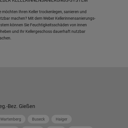
EBER KELLERINNENSANIERUNGS-SYSTEM
e möchten Ihren Keller trockenlegen, sanieren und
tzbar machen? Mit dem Weber Kellerinnensanierungs-
stem können Sie Feuchtigkeitsschäden von innen
heben und Ihr Kellergeschoss dauerhaft nutzbar
achen.
eg.-Bez. Gießen
Wartenberg
Buseck
Haiger