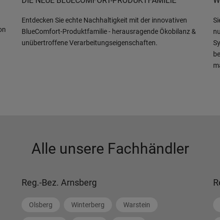
DIE NEUE BLUECOMFORT-PRODUKTFAMILIE
W
Entdecken Sie echte Nachhaltigkeit mit der innovativen
Si
on
BlueComfort-Produktfamilie - herausragende Ökobilanz &
nu
unübertroffene Verarbeitungseigenschaften.
Sy
be
m
Alle unsere Fachhändler
Reg.-Bez. Arnsberg
R
Olsberg
Winterberg
Warstein