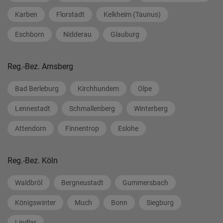
Karben
Florstadt
Kelkheim (Taunus)
Eschborn
Nidderau
Glauburg
Reg.-Bez. Arnsberg
Bad Berleburg
Kirchhundem
Olpe
Lennestadt
Schmallenberg
Winterberg
Attendorn
Finnentrop
Eslohe
Reg.-Bez. Köln
Waldbröl
Bergneustadt
Gummersbach
Königswinter
Much
Bonn
Siegburg
Lindlar