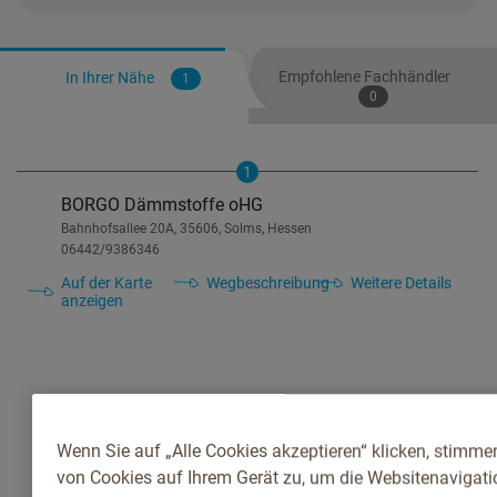
Empfohlene Fachhändler
In Ihrer Nähe
1
0
1
BORGO Dämmstoffe oHG
Bahnhofsallee 20A, 35606, Solms, Hessen
06442/9386346
Auf der Karte
Wegbeschreibung
Weitere Details
anzeigen
Wenn Sie auf „Alle Cookies akzeptieren“ klicken, stimme
von Cookies auf Ihrem Gerät zu, um die Websitenavigatio