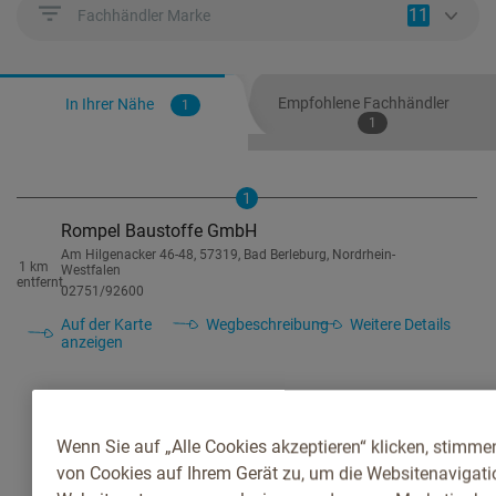
11
Fachhändler Marke
Empfohlene Fachhändler
In Ihrer Nähe
1
1
1
Rompel Baustoffe GmbH
Am Hilgenacker 46-48, 57319, Bad Berleburg, Nordrhein-
1 km
Westfalen
entfernt
02751/92600
Auf der Karte
Wegbeschreibung
Weitere Details
anzeigen
Wenn Sie auf „Alle Cookies akzeptieren“ klicken, stimme
von Cookies auf Ihrem Gerät zu, um die Websitenavigatio