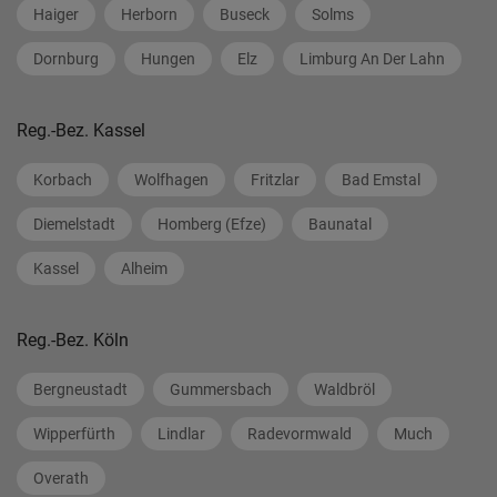
Haiger
Herborn
Buseck
Solms
Dornburg
Hungen
Elz
Limburg An Der Lahn
Reg.-Bez. Kassel
Korbach
Wolfhagen
Fritzlar
Bad Emstal
Diemelstadt
Homberg (Efze)
Baunatal
Kassel
Alheim
Reg.-Bez. Köln
Bergneustadt
Gummersbach
Waldbröl
Wipperfürth
Lindlar
Radevormwald
Much
Overath