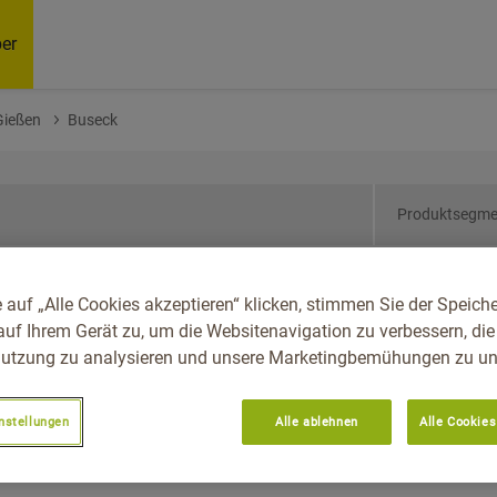
er
Gießen
Buseck
Produktsegme
sen, Reg.-Bez. Gießen,
 auf „Alle Cookies akzeptieren“ klicken, stimmen Sie der Speich
auf Ihrem Gerät zu, um die Websitenavigation zu verbessern, die
utzung zu analysieren und unsere Marketingbemühungen zu unt
nstellungen
Alle ablehnen
Alle Cookies
Empfoh