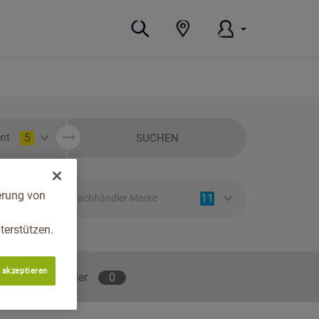
5
SUCHEN
nt
erung von
11
Fachhändler Marke
erstützen.
 akzeptieren
lene Fachhändler
0