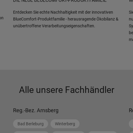
DIE NEUE BLUECOMFORT-PRODUKTFAMILIE
W
Entdecken Sie echte Nachhaltigkeit mit der innovativen
Si
on
BlueComfort-Produktfamilie - herausragende Ökobilanz &
nu
unübertroffene Verarbeitungseigenschaften.
Sy
be
m
Alle unsere Fachhändler
Reg.-Bez. Arnsberg
R
Bad Berleburg
Winterberg