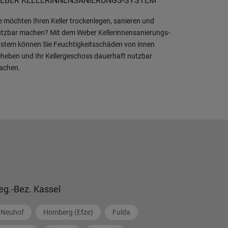
EBER KELLERINNENSANIERUNGS-SYSTEM
e möchten Ihren Keller trockenlegen, sanieren und
tzbar machen? Mit dem Weber Kellerinnensanierungs-
stem können Sie Feuchtigkeitsschäden von innen
heben und Ihr Kellergeschoss dauerhaft nutzbar
achen.
eg.-Bez. Kassel
Neuhof
Homberg (Efze)
Fulda