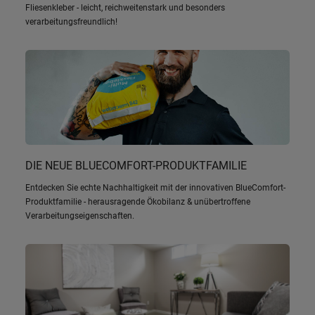
Auf der Karte
Wegbeschreibung
Weitere Details
Fliesenkleber - leicht, reichweitenstark und besonders
anzeigen
verarbeitungsfreundlich!
10
Karl Heinz Herbst Baustoffgroß- und
Bedachungsfachhandel GmbH
31 km
Am Palmusacker 2, 63628, Bad Soden-Salmünster, Hessen
entfernt
06056/748127
Auf der Karte
Wegbeschreibung
Weitere Details
anzeigen
11
Gerhardt Bauzentrum GmbH & Co. KG
DIE NEUE BLUECOMFORT-PRODUKTFAMILIE
In der Alböhn 9, 35510, Butzbach, Hessen
33 km
Entdecken Sie echte Nachhaltigkeit mit der innovativen BlueComfort-
06033/98700
entfernt
Produktfamilie - herausragende Ökobilanz & unübertroffene
Auf der Karte
Wegbeschreibung
Weitere Details
Verarbeitungseigenschaften.
anzeigen
12
Bauzentrum Rüppel GmbH
Am Galgenfeld 17-21, 63571, Gelnhausen, Hessen
34 km
06051/82390
entfernt
Auf der Karte
Wegbeschreibung
Weitere Details