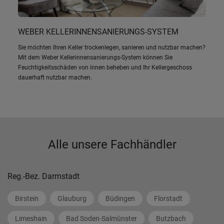
anzeigen
13
WEBER KELLERINNENSANIERUNGS-SYSTEM
Leinweber Baucentrum GmbH & Co. KG
In der Au 20, 36119, Neuhof, Hessen
Sie möchten Ihren Keller trockenlegen, sanieren und nutzbar machen?
36 km
06655/917582
entfernt
Mit dem Weber Kellerinnensanierungs-System können Sie
Feuchtigkeitsschäden von innen beheben und Ihr Kellergeschoss
Auf der Karte
Wegbeschreibung
Weitere Details
anzeigen
dauerhaft nutzbar machen.
14
Hofacker GmbH
Wiesenbornstraße 64-72, 63571, Gelnhausen, Hessen
36 km
06051/96160
entfernt
Auf der Karte
Wegbeschreibung
Weitere Details
Alle unsere Fachhändler
anzeigen
15
Hack Holz- und Baustoffhandel GmbH & Co KG
Reg.-Bez. Darmstadt
Kilianstädter Str. 1-7, 61130, Nidderau, Hessen
36 km
06187/9090
entfernt
Birstein
Glauburg
Büdingen
Florstadt
Auf der Karte
Wegbeschreibung
Weitere Details
anzeigen
Limeshain
Bad Soden-Salmünster
Butzbach