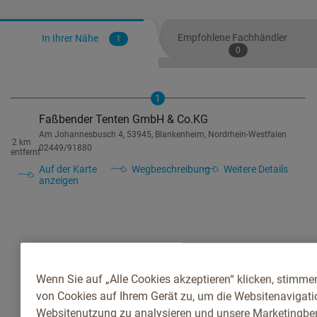
Empfohlene Fachhändler
In Ihrer Nähe
1
0
1
Faßbender Tenten GmbH & Co.KG
Am Johannesbusch 4, 53945, Blankenheim, Nordrhein-Westfalen
2 km
02449/91880
entfernt
Auf der Karte
Wegbeschreibung
Weitere Details
anzeigen
Wenn Sie auf „Alle Cookies akzeptieren“ klicken, stimme
von Cookies auf Ihrem Gerät zu, um die Websitenavigatio
Websitenutzung zu analysieren und unsere Marketingb