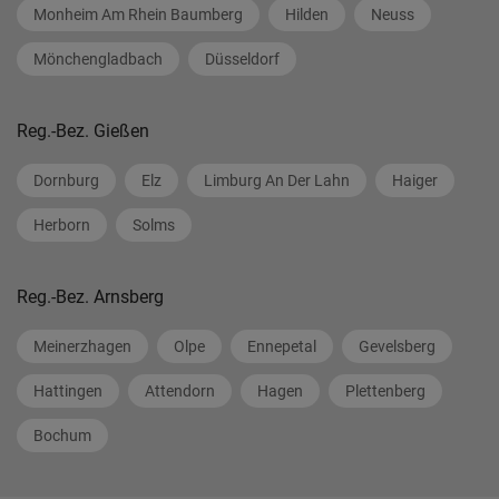
Monheim Am Rhein Baumberg
Hilden
Neuss
Mönchengladbach
Düsseldorf
Reg.-Bez. Gießen
Dornburg
Elz
Limburg An Der Lahn
Haiger
Herborn
Solms
Reg.-Bez. Arnsberg
Meinerzhagen
Olpe
Ennepetal
Gevelsberg
Hattingen
Attendorn
Hagen
Plettenberg
Bochum