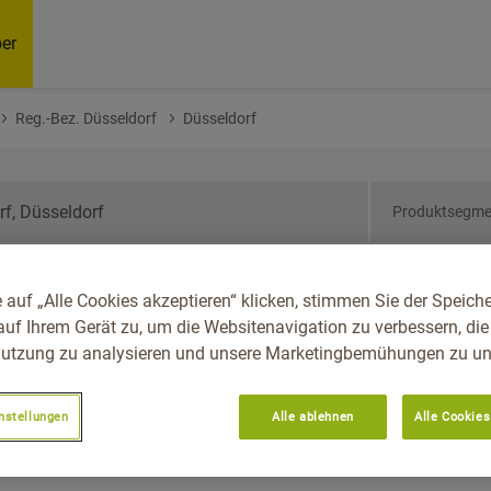
er
Reg.-Bez. Düsseldorf
Düsseldorf
Produktsegme
drhein-Westfalen, Reg.-
 auf „Alle Cookies akzeptieren“ klicken, stimmen Sie der Speich
seldorf
auf Ihrem Gerät zu, um die Websitenavigation zu verbessern, die
utzung zu analysieren und unsere Marketingbemühungen zu unt
nstellungen
Alle ablehnen
Alle Cookies
Empfoh