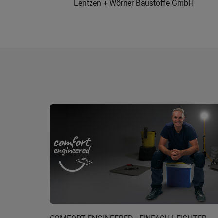
Lentzen + Wörner Baustoffe GmbH
Posener Straße 185, 40231, Düsseldorf,
Nordrhein-Westfalen
0211/738430
4
Faßbender Tenten GmbH & Co. KG
Heerdter Lohweg 47, 40549, Düsseldorf,
Nordrhein-Westfalen
0211/521370
5
BAUEN + LEBEN GmbH & Co. KG
Am Kleinforst 5, 40627, Düsseldorf,
Nordrhein-Westfalen