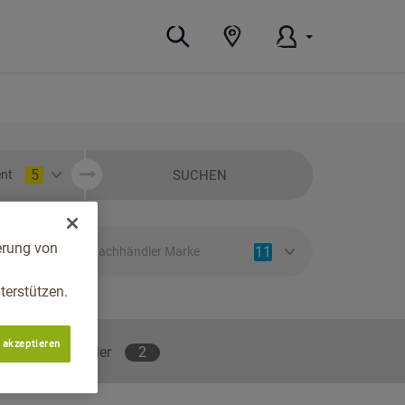
5
SUCHEN
nt
erung von
11
Fachhändler Marke
erstützen.
 akzeptieren
lene Fachhändler
2