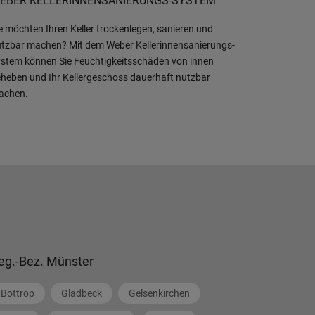
EBER KELLERINNENSANIERUNGS-SYSTEM
e möchten Ihren Keller trockenlegen, sanieren und
tzbar machen? Mit dem Weber Kellerinnensanierungs-
stem können Sie Feuchtigkeitsschäden von innen
heben und Ihr Kellergeschoss dauerhaft nutzbar
achen.
eg.-Bez. Münster
Bottrop
Gladbeck
Gelsenkirchen