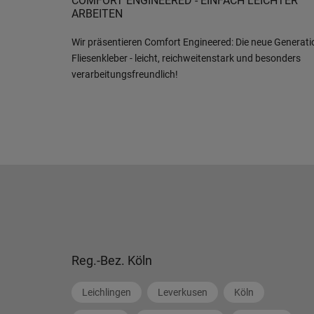
COMFORT ENGINEERED - EINFACH LEICHTER
0211/926040
ARBEITEN
Wir präsentieren Comfort Engineered: Die neue Generati
6
Fliesenkleber - leicht, reichweitenstark und besonders
verarbeitungsfreundlich!
BAUEN + LEBEN GmbH & Co. KG
Niederlassung Düsseldorf-Nord
Theodorstrasse 280, 40472, Düsseldorf,
Nordrhein-Westfalen
0211/9048413
Reg.-Bez. Köln
Leichlingen
Leverkusen
Köln