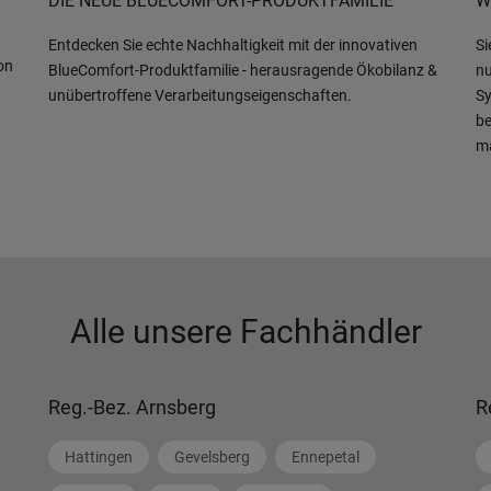
DIE NEUE BLUECOMFORT-PRODUKTFAMILIE
W
Wegbeschreibung
Weitere Details
Entdecken Sie echte Nachhaltigkeit mit der innovativen
Si
on
BlueComfort-Produktfamilie - herausragende Ökobilanz &
nu
unübertroffene Verarbeitungseigenschaften.
Sy
be
6 km entfernt
m
Auf der Karte anzeigen
Wegbeschreibung
Weitere Details
Alle unsere Fachhändler
Reg.-Bez. Arnsberg
R
Hattingen
Gevelsberg
Ennepetal