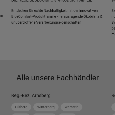
DIE NEUE BLUECOMFORT-PRODUKTFAMILIE
W
Entdecken Sie echte Nachhaltigkeit mit der innovativen
Si
on
BlueComfort-Produktfamilie - herausragende Ökobilanz &
nu
unübertroffene Verarbeitungseigenschaften.
Sy
be
m
Alle unsere Fachhändler
Reg.-Bez. Arnsberg
R
Olsberg
Winterberg
Warstein