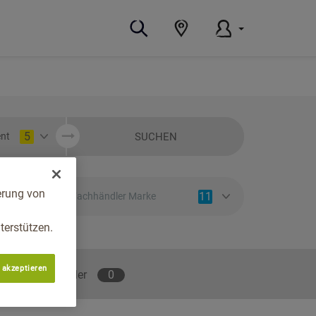
5
SUCHEN
nt
erung von
11
Fachhändler Marke
erstützen.
 akzeptieren
lene Fachhändler
0