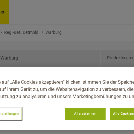
er
Reg.-Bez. Detmold
Warburg
Produktsegme
drhein-Westfalen, Reg.-
 auf „Alle Cookies akzeptieren“ klicken, stimmen Sie der Speich
rg
auf Ihrem Gerät zu, um die Websitenavigation zu verbessern, die
utzung zu analysieren und unsere Marketingbemühungen zu unt
nstellungen
Alle ablehnen
Alle Cookies
Empfoh