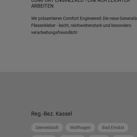
COMFORT ENGINEERED - EINFACH LEICHTER
ARBEITEN
Wir präsentieren Comfort Engineered: Die neue Generati
Fliesenkleber - leicht, reichweitenstark und besonders
verarbeitungsfreundlich!
Reg.-Bez. Kassel
Diemelstadt
Wolfhagen
Bad Emstal