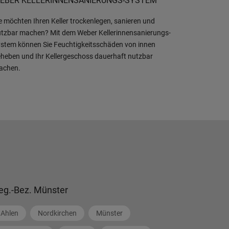
EBER KELLERINNENSANIERUNGS-SYSTEM
e möchten Ihren Keller trockenlegen, sanieren und
tzbar machen? Mit dem Weber Kellerinnensanierungs-
stem können Sie Feuchtigkeitsschäden von innen
heben und Ihr Kellergeschoss dauerhaft nutzbar
achen.
eg.-Bez. Münster
Ahlen
Nordkirchen
Münster