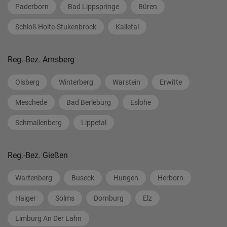
Paderborn
Bad Lippspringe
Büren
Schloß Holte-Stukenbrock
Kalletal
Reg.-Bez. Arnsberg
Olsberg
Winterberg
Warstein
Erwitte
Meschede
Bad Berleburg
Eslohe
Schmallenberg
Lippetal
Reg.-Bez. Gießen
Wartenberg
Buseck
Hungen
Herborn
Haiger
Solms
Dornburg
Elz
Limburg An Der Lahn