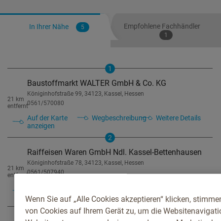
Empfohlene Fachhändler
In Ihrer Nähe
5
1
1
Baustoffmarkt WALTER GmbH & Co. KG
Königinhofstraße 99, 34123, Kassel, Hessen
21 km
0561/570080
entfernt
Auf der Karte
Wegbeschreibung
Weitere Details
anzeigen
2
Raiffeisen Waren GmbH Ndl. Kassel-Bettenhausen
Königinhofstraße 78, 34123, Kassel, Hessen
21 km
0561/507940
entfernt
Auf der Karte
Wegbeschreibung
Weitere Details
anzeigen
Wenn Sie auf „Alle Cookies akzeptieren“ klicken, stimme
3
von Cookies auf Ihrem Gerät zu, um die Websitenavigatio