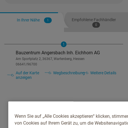
Empfohlene Fachhändler
In Ihrer Nähe
1
0
1
Bauzentrum Angersbach Inh. Eichhorn AG
Am Sportplatz 2, 36367, Wartenberg, Hessen
06641/96700
Auf der Karte
Wegbeschreibung
Weitere Details
anzeigen
Wenn Sie auf „Alle Cookies akzeptieren“ klicken, stimme
von Cookies auf Ihrem Gerät zu, um die Websitenavigatio