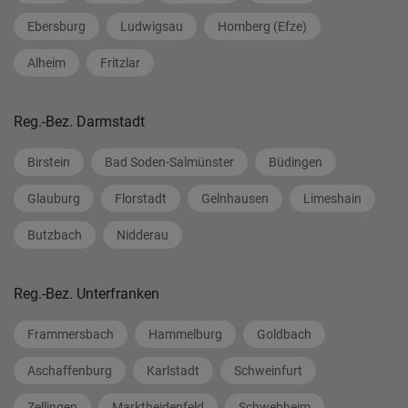
Ebersburg
Ludwigsau
Homberg (Efze)
Alheim
Fritzlar
Reg.-Bez. Darmstadt
Birstein
Bad Soden-Salmünster
Büdingen
Glauburg
Florstadt
Gelnhausen
Limeshain
Butzbach
Nidderau
Reg.-Bez. Unterfranken
Frammersbach
Hammelburg
Goldbach
Aschaffenburg
Karlstadt
Schweinfurt
Zellingen
Marktheidenfeld
Schwebheim