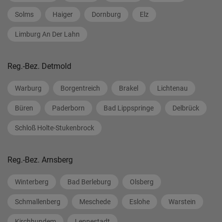
Solms
Haiger
Dornburg
Elz
Limburg An Der Lahn
Reg.-Bez. Detmold
Warburg
Borgentreich
Brakel
Lichtenau
Büren
Paderborn
Bad Lippspringe
Delbrück
Schloß Holte-Stukenbrock
Reg.-Bez. Arnsberg
Winterberg
Bad Berleburg
Olsberg
Schmallenberg
Meschede
Eslohe
Warstein
Kirchhundem
Lennestadt