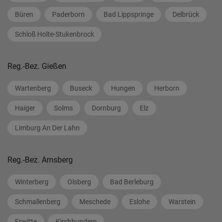
Büren
Paderborn
Bad Lippspringe
Delbrück
Schloß Holte-Stukenbrock
Reg.-Bez. Gießen
Wartenberg
Buseck
Hungen
Herborn
Haiger
Solms
Dornburg
Elz
Limburg An Der Lahn
Reg.-Bez. Arnsberg
Winterberg
Olsberg
Bad Berleburg
Schmallenberg
Meschede
Eslohe
Warstein
Erwitte
Kirchhundem