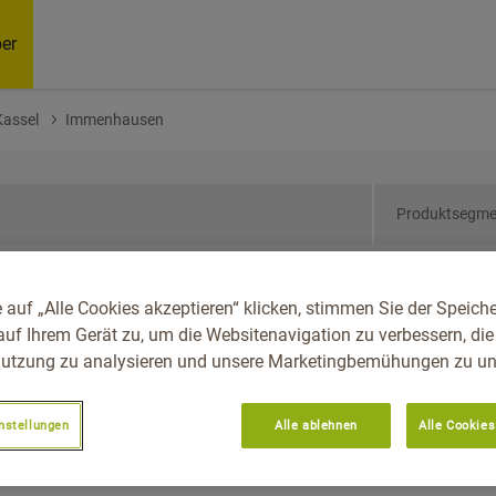
er
Kassel
Immenhausen
Produktsegme
sen, Reg.-Bez. Kassel,
 auf „Alle Cookies akzeptieren“ klicken, stimmen Sie der Speich
auf Ihrem Gerät zu, um die Websitenavigation zu verbessern, die
utzung zu analysieren und unsere Marketingbemühungen zu unt
nstellungen
Alle ablehnen
Alle Cookies
Empfoh