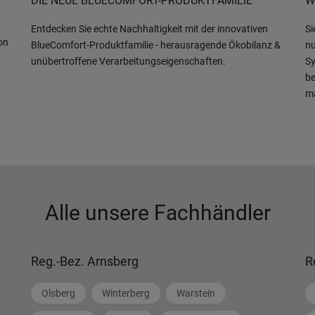
DIE NEUE BLUECOMFORT-PRODUKTFAMILIE
W
Entdecken Sie echte Nachhaltigkeit mit der innovativen
Si
on
BlueComfort-Produktfamilie - herausragende Ökobilanz &
nu
unübertroffene Verarbeitungseigenschaften.
Sy
be
m
Alle unsere Fachhändler
Reg.-Bez. Arnsberg
R
Olsberg
Winterberg
Warstein