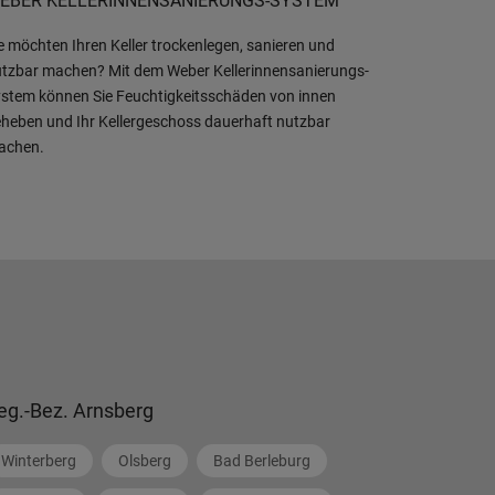
EBER KELLERINNENSANIERUNGS-SYSTEM
e möchten Ihren Keller trockenlegen, sanieren und
tzbar machen? Mit dem Weber Kellerinnensanierungs-
stem können Sie Feuchtigkeitsschäden von innen
heben und Ihr Kellergeschoss dauerhaft nutzbar
achen.
eg.-Bez. Arnsberg
Winterberg
Olsberg
Bad Berleburg