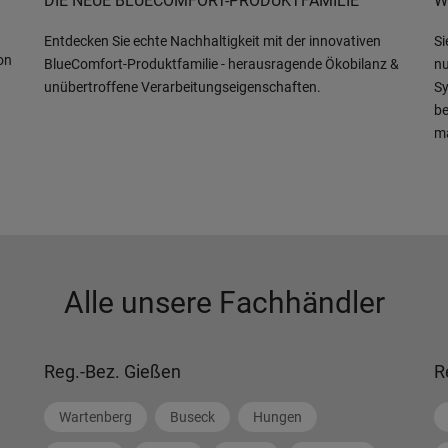
DIE NEUE BLUECOMFORT-PRODUKTFAMILIE
W
Entdecken Sie echte Nachhaltigkeit mit der innovativen
Si
on
BlueComfort-Produktfamilie - herausragende Ökobilanz &
nu
unübertroffene Verarbeitungseigenschaften.
Sy
be
m
Alle unsere Fachhändler
Reg.-Bez. Gießen
R
Wartenberg
Buseck
Hungen