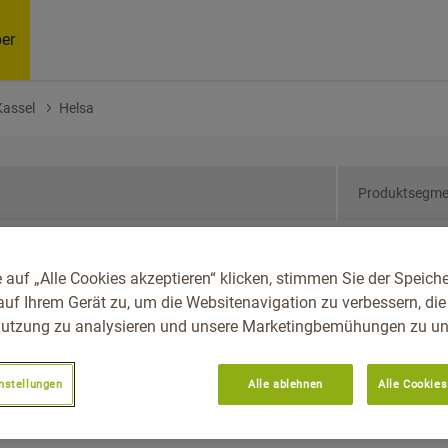
er
Kassel
Helsa
Produktsegme
sen, Reg.-Bez. Kassel,
 auf „Alle Cookies akzeptieren“ klicken, stimmen Sie der Speich
auf Ihrem Gerät zu, um die Websitenavigation zu verbessern, die
utzung zu analysieren und unsere Marketingbemühungen zu unt
nstellungen
Alle ablehnen
Alle Cookies
Empfoh