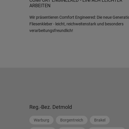
COMFORT ENGINEERED - EINFACH LEICHTER
ARBEITEN
Wir präsentieren Comfort Engineered: Die neue Generati
Fliesenkleber - leicht, reichweitenstark und besonders
verarbeitungsfreundlich!
Reg.-Bez. Detmold
Warburg
Borgentreich
Brakel