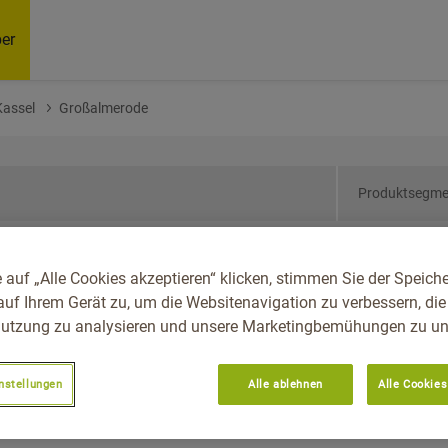
er
Kassel
Großalmerode
Produktsegme
sen, Reg.-Bez. Kassel,
 auf „Alle Cookies akzeptieren“ klicken, stimmen Sie der Speich
auf Ihrem Gerät zu, um die Websitenavigation zu verbessern, die
utzung zu analysieren und unsere Marketingbemühungen zu unt
nstellungen
Alle ablehnen
Alle Cookies
Empfoh