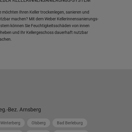
EBER KELLERINNENSANIERUNGS-SYSTEM
e möchten Ihren Keller trockenlegen, sanieren und
tzbar machen? Mit dem Weber Kellerinnensanierungs-
stem können Sie Feuchtigkeitsschäden von innen
heben und Ihr Kellergeschoss dauerhaft nutzbar
achen.
eg.-Bez. Arnsberg
Winterberg
Olsberg
Bad Berleburg