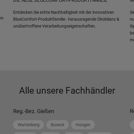
DIE NEUE BLUECOMFORT-PRODUKTFAMILIE
W
Entdecken Sie echte Nachhaltigkeit mit der innovativen
Si
on
BlueComfort-Produktfamilie - herausragende Ökobilanz &
nu
unübertroffene Verarbeitungseigenschaften.
Sy
be
m
Alle unsere Fachhändler
Reg.-Bez. Gießen
R
Wartenberg
Buseck
Hungen