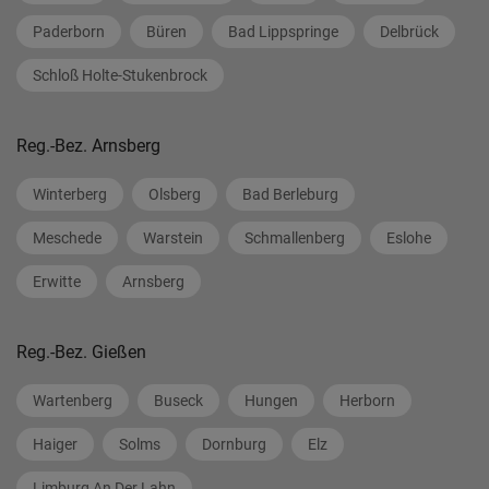
Paderborn
Büren
Bad Lippspringe
Delbrück
Schloß Holte-Stukenbrock
Reg.-Bez. Arnsberg
Winterberg
Olsberg
Bad Berleburg
Meschede
Warstein
Schmallenberg
Eslohe
Erwitte
Arnsberg
Reg.-Bez. Gießen
Wartenberg
Buseck
Hungen
Herborn
Haiger
Solms
Dornburg
Elz
Limburg An Der Lahn