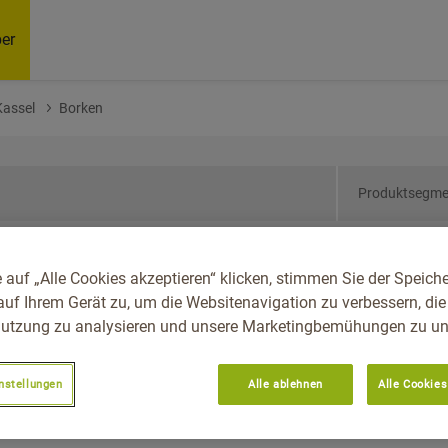
er
Kassel
Borken
Produktsegme
sen, Reg.-Bez. Kassel,
 auf „Alle Cookies akzeptieren“ klicken, stimmen Sie der Speich
auf Ihrem Gerät zu, um die Websitenavigation zu verbessern, die
utzung zu analysieren und unsere Marketingbemühungen zu unt
nstellungen
Alle ablehnen
Alle Cookies
Empfoh