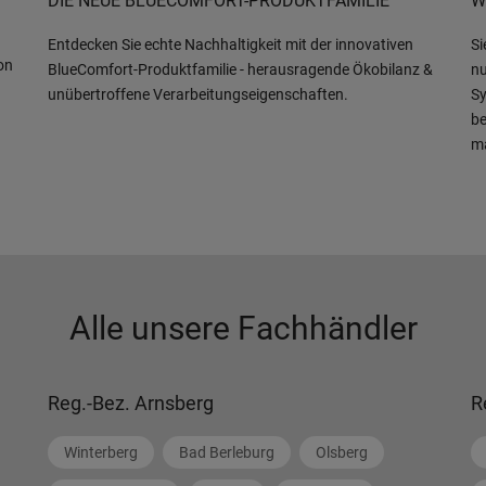
DIE NEUE BLUECOMFORT-PRODUKTFAMILIE
W
Entdecken Sie echte Nachhaltigkeit mit der innovativen
Si
on
BlueComfort-Produktfamilie - herausragende Ökobilanz &
nu
unübertroffene Verarbeitungseigenschaften.
Sy
be
m
Alle unsere Fachhändler
Reg.-Bez. Arnsberg
R
Winterberg
Bad Berleburg
Olsberg