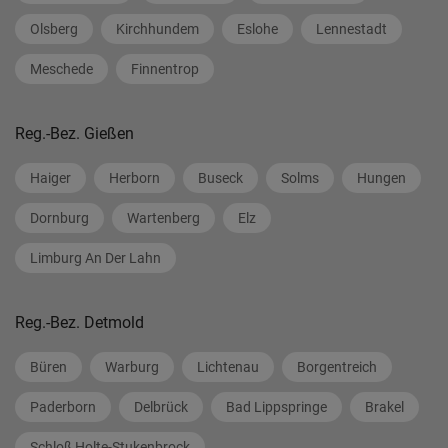
Olsberg
Kirchhundem
Eslohe
Lennestadt
Meschede
Finnentrop
Reg.-Bez. Gießen
Haiger
Herborn
Buseck
Solms
Hungen
Dornburg
Wartenberg
Elz
Limburg An Der Lahn
Reg.-Bez. Detmold
Büren
Warburg
Lichtenau
Borgentreich
Paderborn
Delbrück
Bad Lippspringe
Brakel
Schloß Holte-Stukenbrock