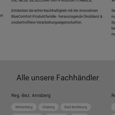
DIE NEUE BLUECOMFORT-PRODUKTFAMILIE
W
Entdecken Sie echte Nachhaltigkeit mit der innovativen
Si
on
BlueComfort-Produktfamilie - herausragende Ökobilanz &
nu
unübertroffene Verarbeitungseigenschaften.
Sy
be
m
Alle unsere Fachhändler
Reg.-Bez. Arnsberg
R
Winterberg
Olsberg
Bad Berleburg