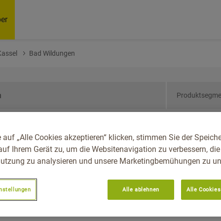
er
Kassel
Bad Wildungen
Produktsegme
sen, Reg.-Bez. Kassel,
 auf „Alle Cookies akzeptieren“ klicken, stimmen Sie der Speich
auf Ihrem Gerät zu, um die Websitenavigation zu verbessern, die
utzung zu analysieren und unsere Marketingbemühungen zu unt
nstellungen
Alle ablehnen
Alle Cookies
Empfoh