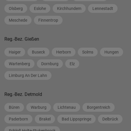
Olsberg
Eslohe
Kirchhundem
Lennestadt
Meschede
Finnentrop
Reg.-Bez. Gießen
Haiger
Buseck
Herborn
Solms
Hungen
Wartenberg
Dornburg
Elz
Limburg An Der Lahn
Reg.-Bez. Detmold
Büren
Warburg
Lichtenau
Borgentreich
Paderborn
Brakel
Bad Lippspringe
Delbrück
Schloß Holte-Stukenbrock