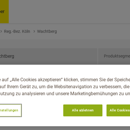
er
Reg.-Bez. Köln
Wachtberg
Produktsegme
drhein-Westfalen, Reg.-
 auf „Alle Cookies akzeptieren“ klicken, stimmen Sie der Speich
auf Ihrem Gerät zu, um die Websitenavigation zu verbessern, die
utzung zu analysieren und unsere Marketingbemühungen zu unt
nstellungen
Alle ablehnen
Alle Cookies
Empfoh