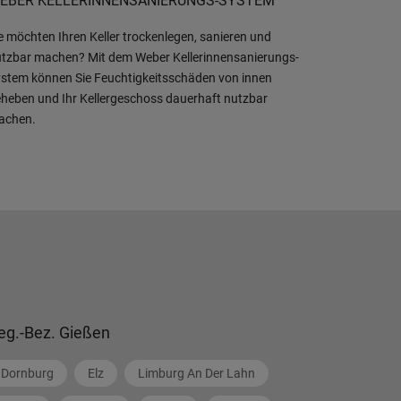
EBER KELLERINNENSANIERUNGS-SYSTEM
e möchten Ihren Keller trockenlegen, sanieren und
tzbar machen? Mit dem Weber Kellerinnensanierungs-
stem können Sie Feuchtigkeitsschäden von innen
heben und Ihr Kellergeschoss dauerhaft nutzbar
achen.
eg.-Bez. Gießen
Dornburg
Elz
Limburg An Der Lahn