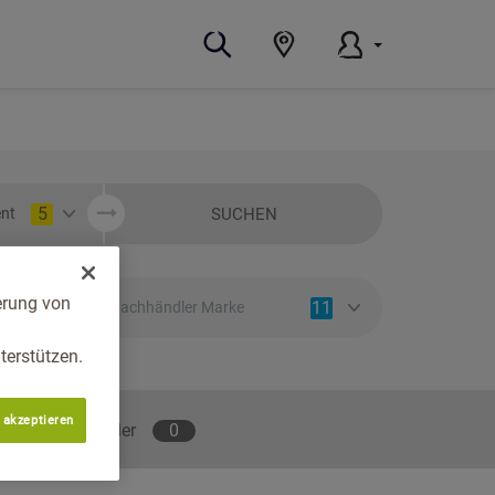
5
SUCHEN
nt
erung von
11
Fachhändler Marke
erstützen.
 akzeptieren
lene Fachhändler
0