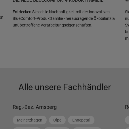
DIE NEUE BLUECOMFORT-PRODUKTFAMILIE
W
Entdecken Sie echte Nachhaltigkeit mit der innovativen
Si
on
BlueComfort-Produktfamilie - herausragende Ökobilanz &
nu
unübertroffene Verarbeitungseigenschaften.
Sy
be
m
Alle unsere Fachhändler
Reg.-Bez. Arnsberg
R
Meinerzhagen
Olpe
Ennepetal