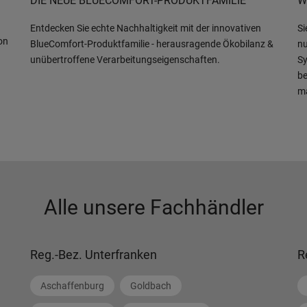
DIE NEUE BLUECOMFORT-PRODUKTFAMILIE
W
Entdecken Sie echte Nachhaltigkeit mit der innovativen
Si
on
BlueComfort-Produktfamilie - herausragende Ökobilanz &
nu
unübertroffene Verarbeitungseigenschaften.
Sy
be
m
Alle unsere Fachhändler
Reg.-Bez. Unterfranken
R
Aschaffenburg
Goldbach