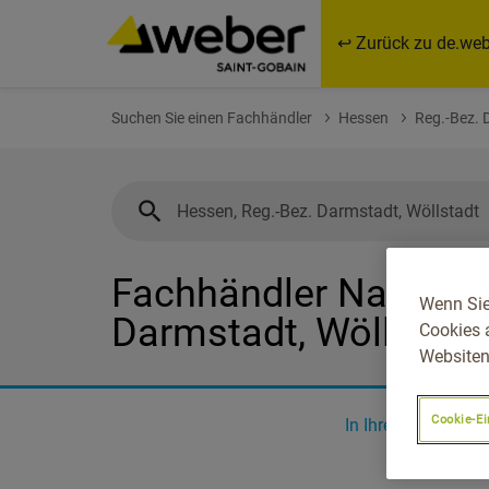
↩ Zurück zu de.web
Suchen Sie einen Fachhändler
Hessen
Reg.-Bez. 
Fachhändler Nahe Hes
Wenn Sie
Darmstadt, Wöllstadt
Cookies 
Websiten
Cookie-Ei
In Ihrer Nähe
0