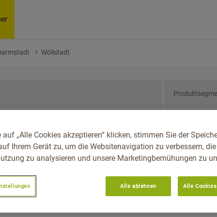
er
Darmstadt
Wöllstadt
Produktsegme
sen, Reg.-Bez.
 auf „Alle Cookies akzeptieren“ klicken, stimmen Sie der Speich
auf Ihrem Gerät zu, um die Websitenavigation zu verbessern, die
utzung zu analysieren und unsere Marketingbemühungen zu unt
nstellungen
Alle ablehnen
Alle Cookies
Empfoh