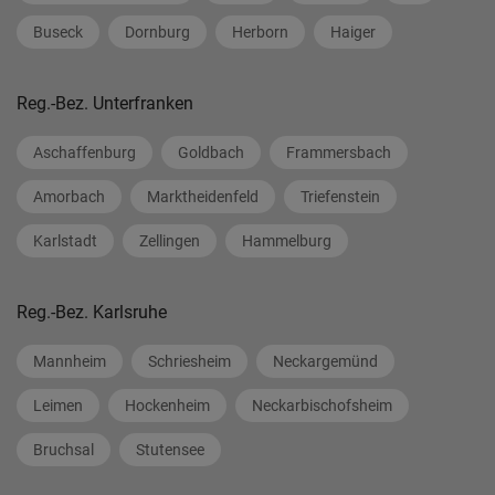
Buseck
Dornburg
Herborn
Haiger
Reg.-Bez. Unterfranken
Aschaffenburg
Goldbach
Frammersbach
Amorbach
Marktheidenfeld
Triefenstein
Karlstadt
Zellingen
Hammelburg
Reg.-Bez. Karlsruhe
Mannheim
Schriesheim
Neckargemünd
Leimen
Hockenheim
Neckarbischofsheim
Bruchsal
Stutensee