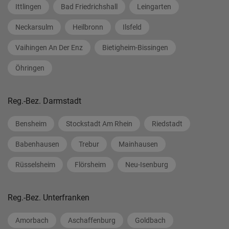
Ittlingen
Bad Friedrichshall
Leingarten
Neckarsulm
Heilbronn
Ilsfeld
Vaihingen An Der Enz
Bietigheim-Bissingen
Öhringen
Reg.-Bez. Darmstadt
Bensheim
Stockstadt Am Rhein
Riedstadt
Babenhausen
Trebur
Mainhausen
Rüsselsheim
Flörsheim
Neu-Isenburg
Reg.-Bez. Unterfranken
Amorbach
Aschaffenburg
Goldbach