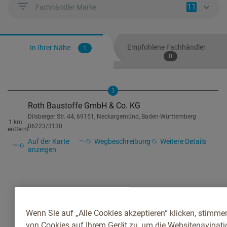
11
Fachhändler Marke
Empfohlene Fachhändler
In Ihrer Nähe
1
0
1
Roth Baustoffe GmbH & Co. KG
Dilsberger Str. 44, 69151, Neckargemünd, Baden-Württemberg
1 km
06223/3130
entfernt
Auf der Karte
Wegbeschreibung
Weitere Details
anzeigen
Wenn Sie auf „Alle Cookies akzeptieren“ klicken, stimme
von Cookies auf Ihrem Gerät zu, um die Websitenavigatio