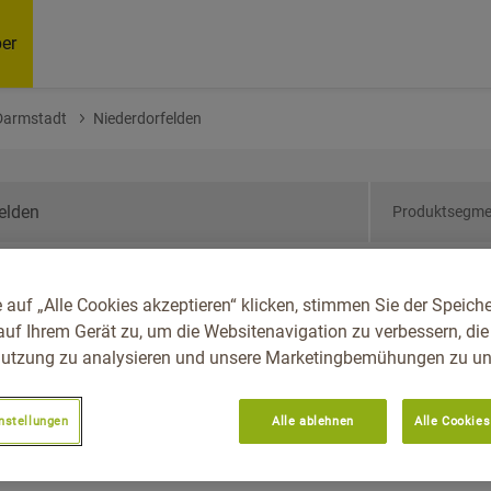
er
Darmstadt
Niederdorfelden
Produktsegme
sen, Reg.-Bez.
 auf „Alle Cookies akzeptieren“ klicken, stimmen Sie der Speich
felden
auf Ihrem Gerät zu, um die Websitenavigation zu verbessern, die
utzung zu analysieren und unsere Marketingbemühungen zu unt
nstellungen
Alle ablehnen
Alle Cookies
Empfoh