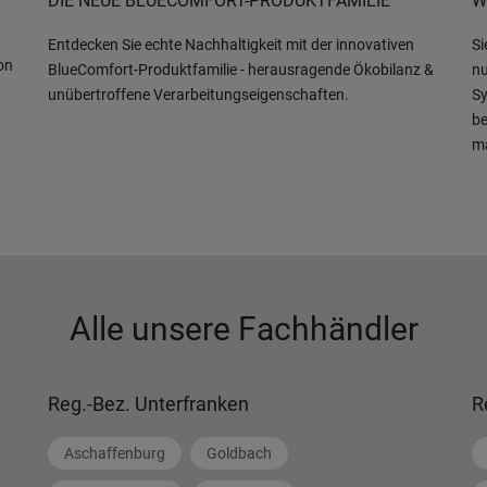
DIE NEUE BLUECOMFORT-PRODUKTFAMILIE
W
Entdecken Sie echte Nachhaltigkeit mit der innovativen
Si
on
BlueComfort-Produktfamilie - herausragende Ökobilanz &
nu
unübertroffene Verarbeitungseigenschaften.
Sy
be
m
Alle unsere Fachhändler
Reg.-Bez. Unterfranken
R
Aschaffenburg
Goldbach