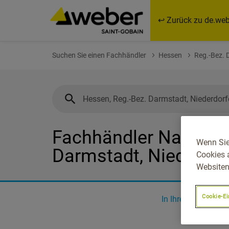
↩ Zurück zu de.web
Suchen Sie einen Fachhändler
Hessen
Reg.-Bez. 
Fachhändler Nahe Hes
Wenn Sie
Darmstadt, Niederdor
Cookies 
Websiten
Cookie-Ei
In Ihrer Nähe
0