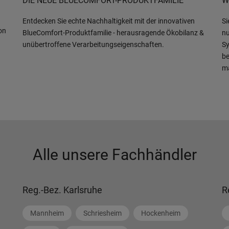
DIE NEUE BLUECOMFORT-PRODUKTFAMILIE
W
Entdecken Sie echte Nachhaltigkeit mit der innovativen
Si
on
BlueComfort-Produktfamilie - herausragende Ökobilanz &
nu
unübertroffene Verarbeitungseigenschaften.
Sy
be
m
Alle unsere Fachhändler
Reg.-Bez. Karlsruhe
R
Mannheim
Schriesheim
Hockenheim