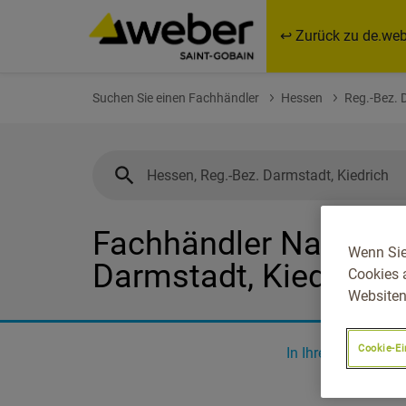
↩ Zurück zu de.web
Suchen Sie einen Fachhändler
Hessen
Reg.-Bez. 
Fachhändler Nahe Hes
Wenn Sie
Darmstadt, Kiedrich
Cookies 
Websiten
Cookie-Ei
In Ihrer Nähe
0