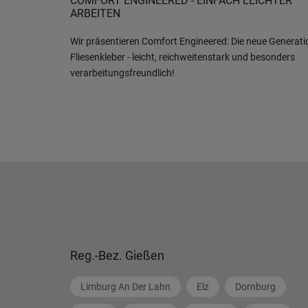
COMFORT ENGINEERED - EINFACH LEICHTER
ARBEITEN
Wir präsentieren Comfort Engineered: Die neue Generati
Fliesenkleber - leicht, reichweitenstark und besonders
verarbeitungsfreundlich!
Reg.-Bez. Gießen
Limburg An Der Lahn
Elz
Dornburg