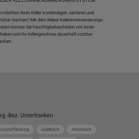
EBER KELLERINNENSANIERUNGS-SYSTEM
e möchten Ihren Keller trockenlegen, sanieren und
tzbar machen? Mit dem Weber Kellerinnensanierungs-
stem können Sie Feuchtigkeitsschäden von innen
heben und Ihr Kellergeschoss dauerhaft nutzbar
achen.
eg.-Bez. Unterfranken
Aschaffenburg
Goldbach
Amorbach