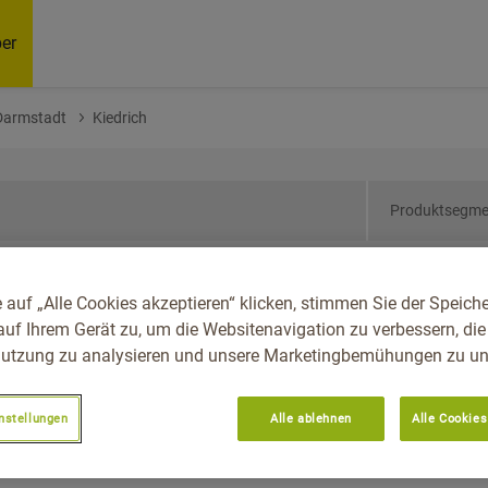
er
Darmstadt
Kiedrich
Produktsegme
sen, Reg.-Bez.
 auf „Alle Cookies akzeptieren“ klicken, stimmen Sie der Speich
auf Ihrem Gerät zu, um die Websitenavigation zu verbessern, die
utzung zu analysieren und unsere Marketingbemühungen zu unt
nstellungen
Alle ablehnen
Alle Cookies
Empfoh