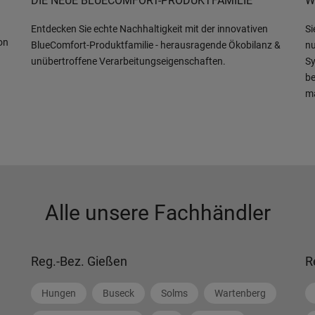
DIE NEUE BLUECOMFORT-PRODUKTFAMILIE
W
Entdecken Sie echte Nachhaltigkeit mit der innovativen
Si
on
BlueComfort-Produktfamilie - herausragende Ökobilanz &
nu
unübertroffene Verarbeitungseigenschaften.
Sy
be
m
Alle unsere Fachhändler
Reg.-Bez. Gießen
R
Hungen
Buseck
Solms
Wartenberg