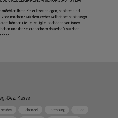
EBER KELLERINNENSANIERUNGS-SYSTEM
e möchten Ihren Keller trockenlegen, sanieren und
tzbar machen? Mit dem Weber Kellerinnensanierungs-
stem können Sie Feuchtigkeitsschäden von innen
heben und Ihr Kellergeschoss dauerhaft nutzbar
achen.
eg.-Bez. Kassel
Neuhof
Eichenzell
Ebersburg
Fulda