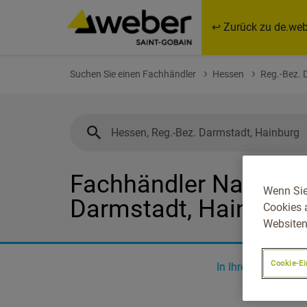
↩ Zurück zu de.web
Suchen Sie einen Fachhändler
Hessen
Reg.-Bez. 
Fachhändler Nahe Hes
Wenn Sie
Darmstadt, Hainburg
Cookies 
Websiten
Cookie-Ei
In Ihrer Nähe
0