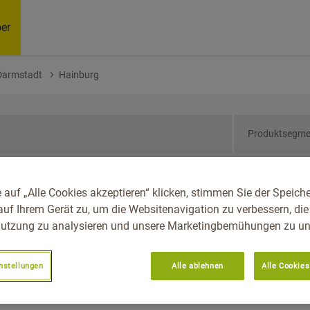
er
Darmstadt
Hainburg
Produktsegme
sen, Reg.-Bez.
 auf „Alle Cookies akzeptieren“ klicken, stimmen Sie der Speich
auf Ihrem Gerät zu, um die Websitenavigation zu verbessern, die
utzung zu analysieren und unsere Marketingbemühungen zu unt
nstellungen
Alle ablehnen
Alle Cookies
Empfoh