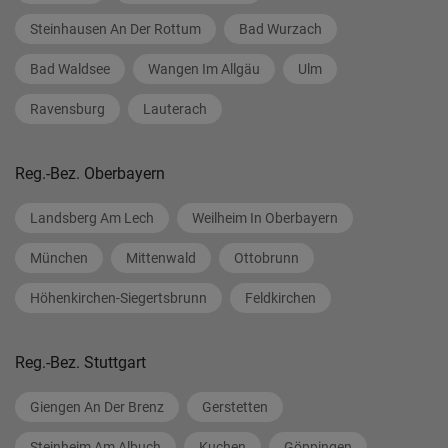
Steinhausen An Der Rottum
Bad Wurzach
Bad Waldsee
Wangen Im Allgäu
Ulm
Ravensburg
Lauterach
Reg.-Bez. Oberbayern
Landsberg Am Lech
Weilheim In Oberbayern
München
Mittenwald
Ottobrunn
Höhenkirchen-Siegertsbrunn
Feldkirchen
Reg.-Bez. Stuttgart
Giengen An Der Brenz
Gerstetten
Steinheim Am Albuch
Kuchen
Göppingen