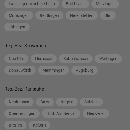
Laichingen Machtolsheim
Bad Urach
Metzingen
Münsingen
Reutlingen
Nerenstetten
Ulm
Tübingen
Reg.-Bez. Schwaben
Neu-Ulm
Illertissen
Babenhausen
Wertingen
Donauwörth
Memmingen
Augsburg
Reg.-Bez. Karlsruhe
Neuhausen
Calw
Nagold
Sulzfeld
Oberderdingen
Horb Am Neckar
Neuweiler
Bretten
Keltern