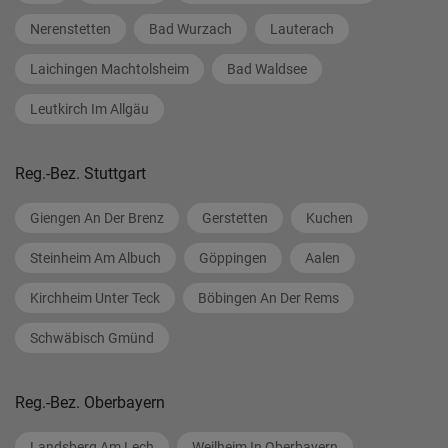
Nerenstetten
Bad Wurzach
Lauterach
Laichingen Machtolsheim
Bad Waldsee
Leutkirch Im Allgäu
Reg.-Bez. Stuttgart
Giengen An Der Brenz
Gerstetten
Kuchen
Steinheim Am Albuch
Göppingen
Aalen
Kirchheim Unter Teck
Böbingen An Der Rems
Schwäbisch Gmünd
Reg.-Bez. Oberbayern
Landsberg Am Lech
Weilheim In Oberbayern