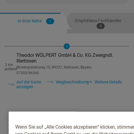
Empfohlene Fachhändler
In Ihrer Nähe
1
0
1
Theodor WÖLPERT GmbH & Co. KG Zweigndl.
Illertissen
2 km
Binsengrabenweg 10, 89257, Illertissen, Bayern
entfernt
07303/96360
Auf der Karte
Wegbeschreibung
Weitere Details
anzeigen
Wenn Sie auf „Alle Cookies akzeptieren“ klicken, stimme