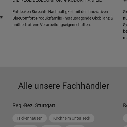
DIE NEUE BLUECOMFORT-PRODUKTFAMILIE
W
Entdecken Sie echte Nachhaltigkeit mit der innovativen
Si
on
BlueComfort-Produktfamilie - herausragende Ökobilanz &
nu
unübertroffene Verarbeitungseigenschaften.
Sy
be
m
Alle unsere Fachhändler
Reg.-Bez. Stuttgart
R
Frickenhausen
Kirchheim Unter Teck