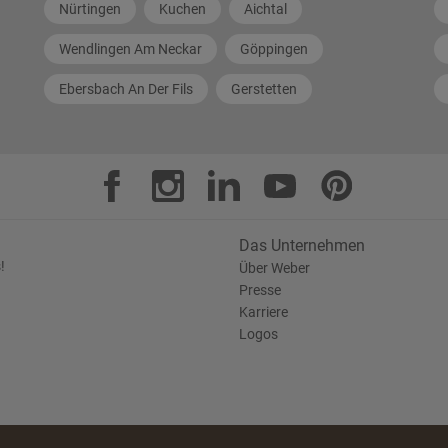
Nürtingen
Kuchen
Aichtal
Wendlingen Am Neckar
Göppingen
Ebersbach An Der Fils
Gerstetten
Das Unternehmen
!
Über Weber
Presse
Karriere
Logos