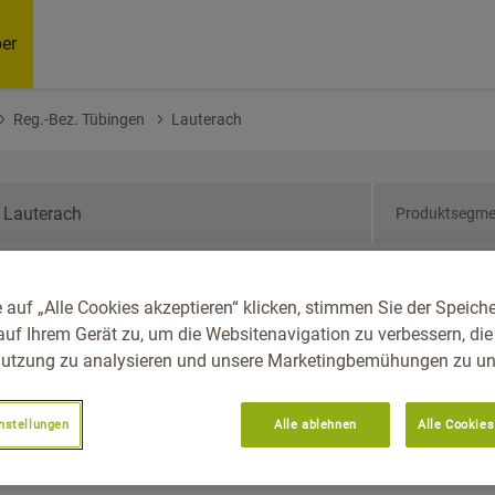
er
Reg.-Bez. Tübingen
Lauterach
Produktsegme
den-Württemberg, Reg.-
 auf „Alle Cookies akzeptieren“ klicken, stimmen Sie der Speich
rach
auf Ihrem Gerät zu, um die Websitenavigation zu verbessern, die
utzung zu analysieren und unsere Marketingbemühungen zu unt
nstellungen
Alle ablehnen
Alle Cookies
Empfoh