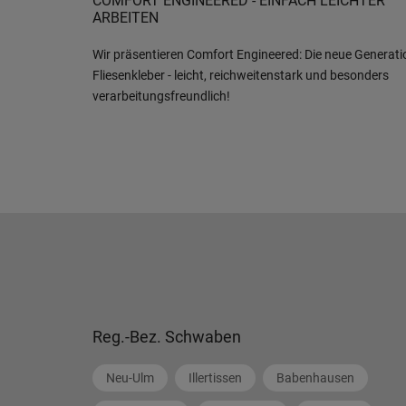
COMFORT ENGINEERED - EINFACH LEICHTER
ARBEITEN
Wir präsentieren Comfort Engineered: Die neue Generati
Fliesenkleber - leicht, reichweitenstark und besonders
verarbeitungsfreundlich!
Reg.-Bez. Schwaben
Neu-Ulm
Illertissen
Babenhausen