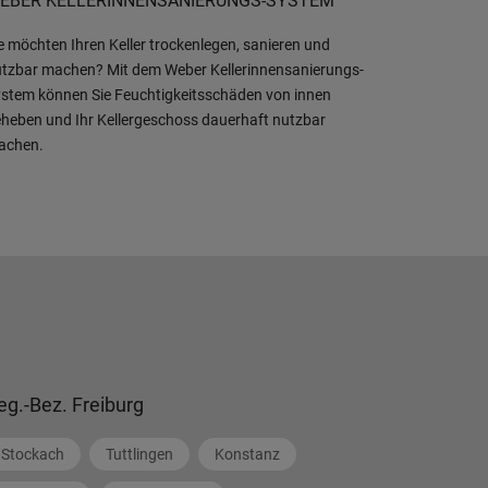
EBER KELLERINNENSANIERUNGS-SYSTEM
e möchten Ihren Keller trockenlegen, sanieren und
tzbar machen? Mit dem Weber Kellerinnensanierungs-
stem können Sie Feuchtigkeitsschäden von innen
heben und Ihr Kellergeschoss dauerhaft nutzbar
achen.
eg.-Bez. Freiburg
Stockach
Tuttlingen
Konstanz