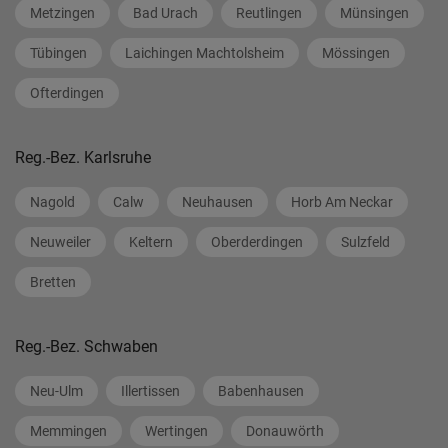
Metzingen
Bad Urach
Reutlingen
Münsingen
Tübingen
Laichingen Machtolsheim
Mössingen
Ofterdingen
Reg.-Bez. Karlsruhe
Nagold
Calw
Neuhausen
Horb Am Neckar
Neuweiler
Keltern
Oberderdingen
Sulzfeld
Bretten
Reg.-Bez. Schwaben
Neu-Ulm
Illertissen
Babenhausen
Memmingen
Wertingen
Donauwörth