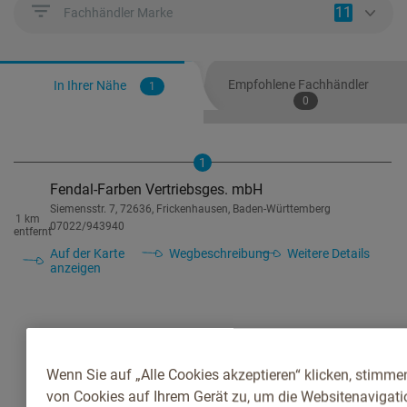
11
Fachhändler Marke
Empfohlene Fachhändler
In Ihrer Nähe
1
0
1
Fendal-Farben Vertriebsges. mbH
Siemensstr. 7, 72636, Frickenhausen, Baden-Württemberg
1 km
07022/943940
entfernt
Auf der Karte
Wegbeschreibung
Weitere Details
anzeigen
Wenn Sie auf „Alle Cookies akzeptieren“ klicken, stimme
von Cookies auf Ihrem Gerät zu, um die Websitenavigatio