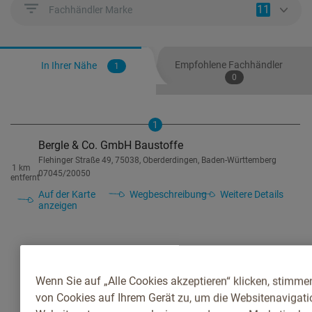
11
Fachhändler Marke
Empfohlene Fachhändler
In Ihrer Nähe
1
0
1
Bergle & Co. GmbH Baustoffe
Flehinger Straße 49, 75038, Oberderdingen, Baden-Württemberg
1 km
07045/20050
entfernt
Auf der Karte
Wegbeschreibung
Weitere Details
anzeigen
Wenn Sie auf „Alle Cookies akzeptieren“ klicken, stimme
von Cookies auf Ihrem Gerät zu, um die Websitenavigatio