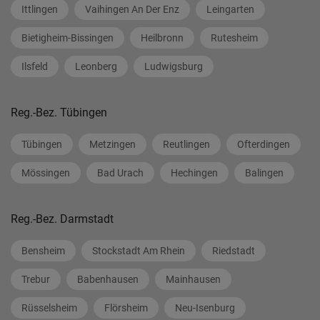
Ittlingen
Vaihingen An Der Enz
Leingarten
Bietigheim-Bissingen
Heilbronn
Rutesheim
Ilsfeld
Leonberg
Ludwigsburg
Reg.-Bez. Tübingen
Tübingen
Metzingen
Reutlingen
Ofterdingen
Mössingen
Bad Urach
Hechingen
Balingen
Reg.-Bez. Darmstadt
Bensheim
Stockstadt Am Rhein
Riedstadt
Trebur
Babenhausen
Mainhausen
Rüsselsheim
Flörsheim
Neu-Isenburg