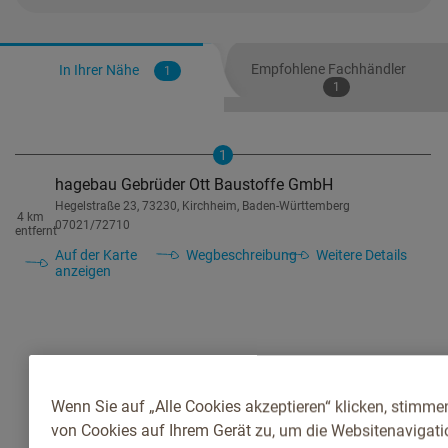
Empfohlene Fachhändler
In Ihrer Nähe
1
1
1
hagebau Gebrüder Ott Baustoffe GmbH
Hegelstraße 23, 73230, Kirchheim, Baden-Württemberg
4 km
07021/72710
entfernt
Auf der Karte
Wegbeschreibung
Weitere Details
anzeigen
Wenn Sie auf „Alle Cookies akzeptieren“ klicken, stimme
von Cookies auf Ihrem Gerät zu, um die Websitenavigatio