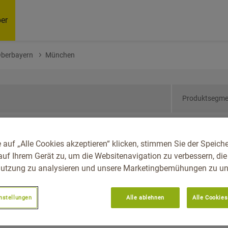
er
Oberbayern
München
Produktsegme
ern, Reg.-Bez.
 auf „Alle Cookies akzeptieren“ klicken, stimmen Sie der Speich
n
auf Ihrem Gerät zu, um die Websitenavigation zu verbessern, die
utzung zu analysieren und unsere Marketingbemühungen zu unt
Empfoh
nstellungen
Alle ablehnen
Alle Cookies