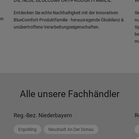
DIE NEUE BLUECOMFORT-PRODUKTFAMILIE
W
Entdecken Sie echte Nachhaltigkeit mit der innovativen
Si
on
BlueComfort-Produktfamilie - herausragende Ökobilanz &
nu
unübertroffene Verarbeitungseigenschaften.
Sy
be
m
Alle unsere Fachhändler
Reg.-Bez. Niederbayern
R
Ergolding
Neustadt An Der Donau