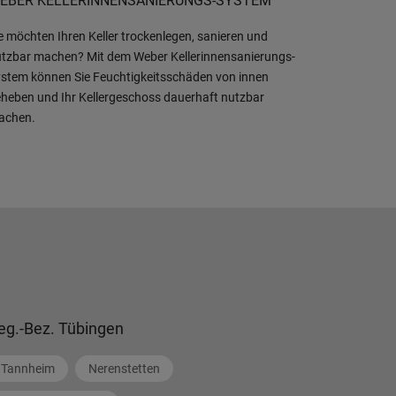
EBER KELLERINNENSANIERUNGS-SYSTEM
e möchten Ihren Keller trockenlegen, sanieren und
tzbar machen? Mit dem Weber Kellerinnensanierungs-
stem können Sie Feuchtigkeitsschäden von innen
heben und Ihr Kellergeschoss dauerhaft nutzbar
achen.
eg.-Bez. Tübingen
Tannheim
Nerenstetten