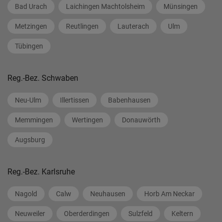
Bad Urach
Laichingen Machtolsheim
Münsingen
Metzingen
Reutlingen
Lauterach
Ulm
Tübingen
Reg.-Bez. Schwaben
Neu-Ulm
Illertissen
Babenhausen
Memmingen
Wertingen
Donauwörth
Augsburg
Reg.-Bez. Karlsruhe
Nagold
Calw
Neuhausen
Horb Am Neckar
Neuweiler
Oberderdingen
Sulzfeld
Keltern