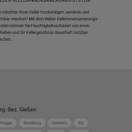
EBER KELLERINNENSANIERUNGS-SYSTEM
e möchten Ihren Keller trockenlegen, sanieren und
tzbar machen? Mit dem Weber Kellerinnensanierungs-
stem können Sie Feuchtigkeitsschäden von innen
heben und Ihr Kellergeschoss dauerhaft nutzbar
achen.
eg.-Bez. Gießen
Haiger
Dornburg
Herborn
Elz