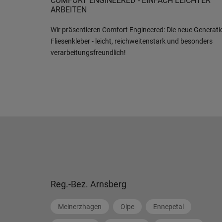
COMFORT ENGINEERED - EINFACH LEICHTER
ARBEITEN
Wir präsentieren Comfort Engineered: Die neue Generati
Fliesenkleber - leicht, reichweitenstark und besonders
verarbeitungsfreundlich!
Reg.-Bez. Arnsberg
Meinerzhagen
Olpe
Ennepetal