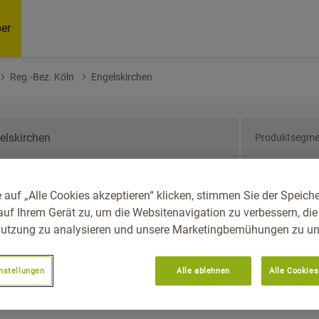
er
Reg.-Bez. Köln
Engelskirchen
Produktsegme
drhein-Westfalen, Reg.-
 auf „Alle Cookies akzeptieren“ klicken, stimmen Sie der Speich
hen
auf Ihrem Gerät zu, um die Websitenavigation zu verbessern, die
utzung zu analysieren und unsere Marketingbemühungen zu unt
nstellungen
Alle ablehnen
Alle Cookies
Empfoh