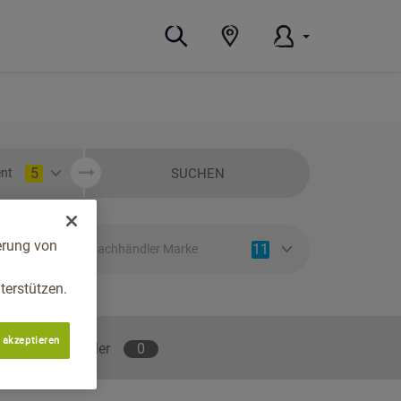
5
SUCHEN
nt
erung von
11
Fachhändler Marke
erstützen.
 akzeptieren
lene Fachhändler
0