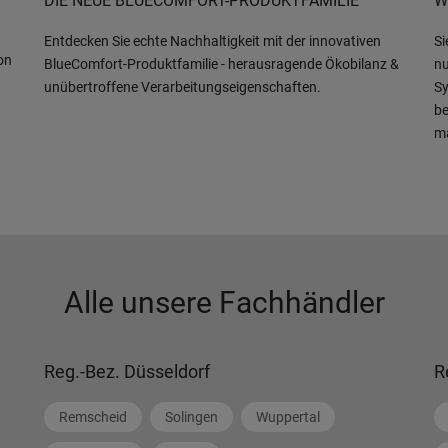
DIE NEUE BLUECOMFORT-PRODUKTFAMILIE
W
Entdecken Sie echte Nachhaltigkeit mit der innovativen
Si
on
BlueComfort-Produktfamilie - herausragende Ökobilanz &
nu
unübertroffene Verarbeitungseigenschaften.
Sy
be
m
Alle unsere Fachhändler
Reg.-Bez. Düsseldorf
R
Remscheid
Solingen
Wuppertal