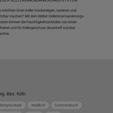
EBER KELLERINNENSANIERUNGS-SYSTEM
e möchten Ihren Keller trockenlegen, sanieren und
tzbar machen? Mit dem Weber Kellerinnensanierungs-
stem können Sie Feuchtigkeitsschäden von innen
heben und Ihr Kellergeschoss dauerhaft nutzbar
achen.
eg.-Bez. Köln
Bergneustadt
Waldbröl
Gummersbach