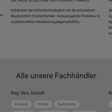
DIE NEUE BLUECOMFORT-PRODUKTFAMILIE
W
Entdecken Sie echte Nachhaltigkeit mit der innovativen
Si
on
BlueComfort-Produktfamilie - herausragende Ökobilanz &
nu
unübertroffene Verarbeitungseigenschaften.
Sy
be
m
Alle unsere Fachhändler
Reg.-Bez. Kassel
R
Korbach
Fritzlar
Bad Emstal