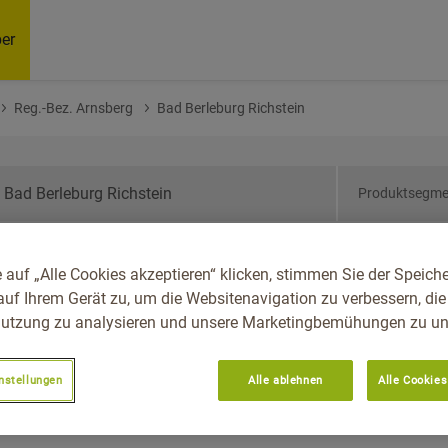
er
Reg.-Bez. Arnsberg
Bad Berleburg Richstein
Produktsegme
drhein-Westfalen, Reg.-
 auf „Alle Cookies akzeptieren“ klicken, stimmen Sie der Speich
rleburg Richstein
auf Ihrem Gerät zu, um die Websitenavigation zu verbessern, die
utzung zu analysieren und unsere Marketingbemühungen zu unt
nstellungen
Alle ablehnen
Alle Cookies
Empfoh