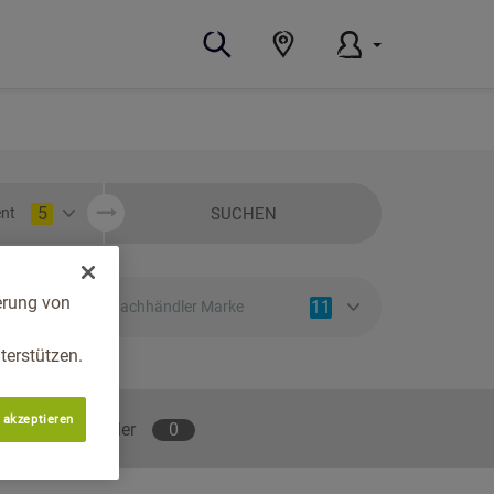
5
SUCHEN
nt
erung von
11
Fachhändler Marke
erstützen.
 akzeptieren
lene Fachhändler
0