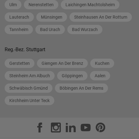
Ulm
Nerenstetten
Laichingen Machtolsheim
Lauterach
Münsingen
Steinhausen An Der Rottum
Tannheim
Bad Urach
Bad Wurzach
Reg.-Bez. Stuttgart
Gerstetten
Giengen An Der Brenz
Kuchen
Steinheim Am Albuch
Göppingen
Aalen
Schwäbisch Gmünd
Böbingen An Der Rems
Kirchheim Unter Teck