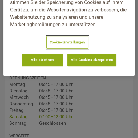
stimmen Sie der Speicherung von Cookies auf Ihrem
Gerät zu, um die Websitenavigation zu verbessern, die
Websitenutzung zu analysieren und unsere
Marketingbemühungen zu unterstützen.
ADDRESS
Finninger Straße 61, 89231, Neu-Ulm, Bayern
Wegbeschreibung
Cookie-Einstellungen
TELEFON
0731/97660
Alle ablehnen
Alle Cookies akzeptieren
ÖFFNUNGSZEITEN
Montag
06:45–17:00 Uhr
Dienstag
06:45–17:00 Uhr
Mittwoch
06:45–17:00 Uhr
Donnerstag
06:45–17:00 Uhr
Freitag
06:45–17:00 Uhr
Samstag
07:00–12:00 Uhr
Sonntag
Geschlossen
WEBSEITE