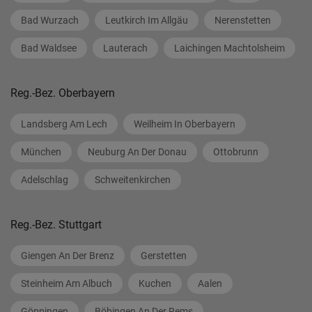
Bad Wurzach
Leutkirch Im Allgäu
Nerenstetten
Bad Waldsee
Lauterach
Laichingen Machtolsheim
Reg.-Bez. Oberbayern
Landsberg Am Lech
Weilheim In Oberbayern
München
Neuburg An Der Donau
Ottobrunn
Adelschlag
Schweitenkirchen
Reg.-Bez. Stuttgart
Giengen An Der Brenz
Gerstetten
Steinheim Am Albuch
Kuchen
Aalen
Göppingen
Böbingen An Der Rems