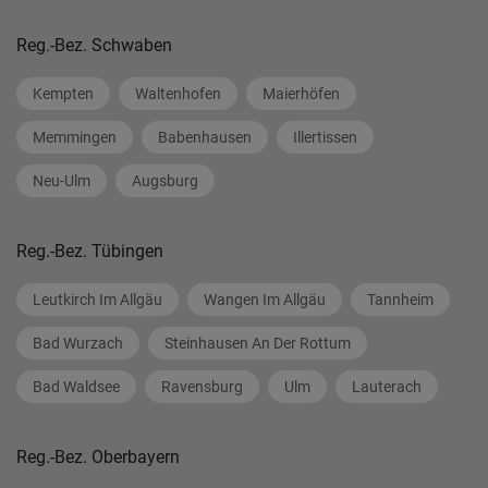
Reg.-Bez. Schwaben
Kempten
Waltenhofen
Maierhöfen
Memmingen
Babenhausen
Illertissen
Neu-Ulm
Augsburg
Reg.-Bez. Tübingen
Leutkirch Im Allgäu
Wangen Im Allgäu
Tannheim
Bad Wurzach
Steinhausen An Der Rottum
Bad Waldsee
Ravensburg
Ulm
Lauterach
Reg.-Bez. Oberbayern