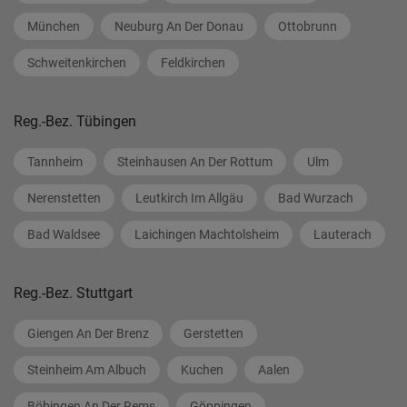
München
Neuburg An Der Donau
Ottobrunn
Schweitenkirchen
Feldkirchen
Reg.-Bez. Tübingen
Tannheim
Steinhausen An Der Rottum
Ulm
Nerenstetten
Leutkirch Im Allgäu
Bad Wurzach
Bad Waldsee
Laichingen Machtolsheim
Lauterach
Reg.-Bez. Stuttgart
Giengen An Der Brenz
Gerstetten
Steinheim Am Albuch
Kuchen
Aalen
Böbingen An Der Rems
Göppingen