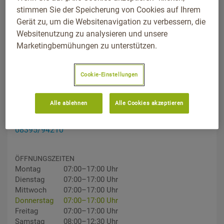
stimmen Sie der Speicherung von Cookies auf Ihrem
Gerät zu, um die Websitenavigation zu verbessern, die
Websitenutzung zu analysieren und unsere
Marketingbemühungen zu unterstützen.
Cookie-Einstellungen
ADDRESS
Walterstraße 2, 88459, Tannheim, Baden-Württemberg
Wegbeschreibung
Alle ablehnen
Alle Cookies akzeptieren
TELEFON
08395/94210
ÖFFNUNGSZEITEN
Montag
07:00–17:00 Uhr
Dienstag
07:00–17:00 Uhr
Mittwoch
07:00–17:00 Uhr
Donnerstag
07:00–17:00 Uhr
Freitag
07:00–17:00 Uhr
Samstag
08:00–12:30 Uhr