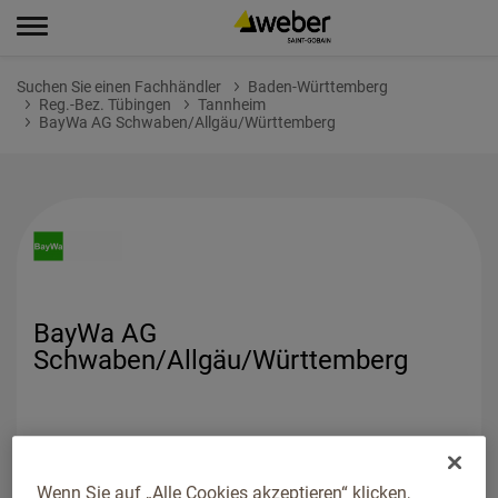
Suchen Sie einen Fachhändler
Baden-Württemberg
Reg.-Bez. Tübingen
Tannheim
BayWa AG Schwaben/Allgäu/Württemberg
BayWa AG
Schwaben/Allgäu/Württemberg
Wenn Sie auf „Alle Cookies akzeptieren“ klicken,