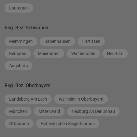
Lauterach
Reg.-Bez. Schwaben
Memmingen
Babenhausen
Illertissen
Kempten
Maierhöfen
Waltenhofen
Neu-Ulm
Augsburg
Reg.-Bez. Oberbayern
Landsberg Am Lech
Weilheim In Oberbayern
München
Mittenwald
Neuburg An Der Donau
Ottobrunn
Höhenkirchen-Siegertsbrunn