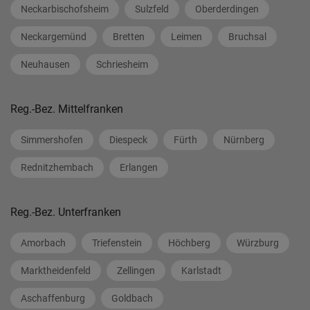
Neckarbischofsheim
Sulzfeld
Oberderdingen
Neckargemünd
Bretten
Leimen
Bruchsal
Neuhausen
Schriesheim
Reg.-Bez. Mittelfranken
Simmershofen
Diespeck
Fürth
Nürnberg
Rednitzhembach
Erlangen
Reg.-Bez. Unterfranken
Amorbach
Triefenstein
Höchberg
Würzburg
Marktheidenfeld
Zellingen
Karlstadt
Aschaffenburg
Goldbach