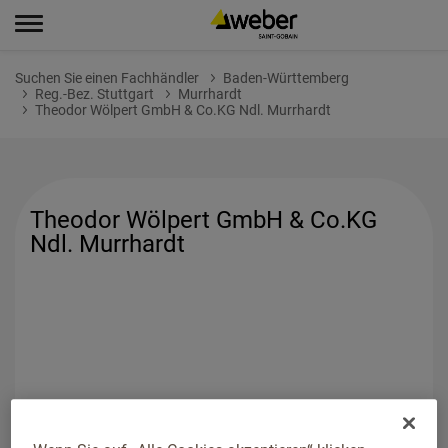
Suchen Sie einen Fachhändler
Baden-Württemberg
Reg.-Bez. Stuttgart
Murrhardt
Theodor Wölpert GmbH & Co.KG Ndl. Murrhardt
Theodor Wölpert GmbH & Co.KG
Ndl. Murrhardt