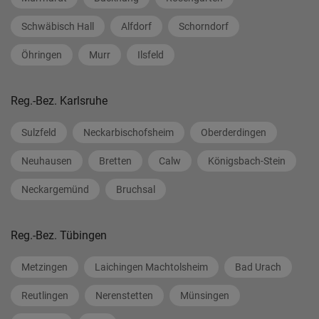
Schwäbisch Hall
Alfdorf
Schorndorf
Öhringen
Murr
Ilsfeld
Reg.-Bez. Karlsruhe
Sulzfeld
Neckarbischofsheim
Oberderdingen
Neuhausen
Bretten
Calw
Königsbach-Stein
Neckargemünd
Bruchsal
Reg.-Bez. Tübingen
Metzingen
Laichingen Machtolsheim
Bad Urach
Reutlingen
Nerenstetten
Münsingen