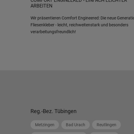
COMFORT ENGINEERED - EINFACH LEICHTER
ARBEITEN
Wir präsentieren Comfort Engineered: Die neue Generati
Fliesenkleber - leicht, reichweitenstark und besonders
verarbeitungsfreundlich!
Reg.-Bez. Tübingen
Metzingen
Bad Urach
Reutlingen