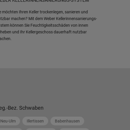
EBER KELLERINNENSANIERUNGS-SYSTEM
e möchten Ihren Keller trockenlegen, sanieren und
tzbar machen? Mit dem Weber Kellerinnensanierungs-
stem können Sie Feuchtigkeitsschäden von innen
heben und Ihr Kellergeschoss dauerhaft nutzbar
achen.
eg.-Bez. Schwaben
Neu-Ulm
Illertissen
Babenhausen