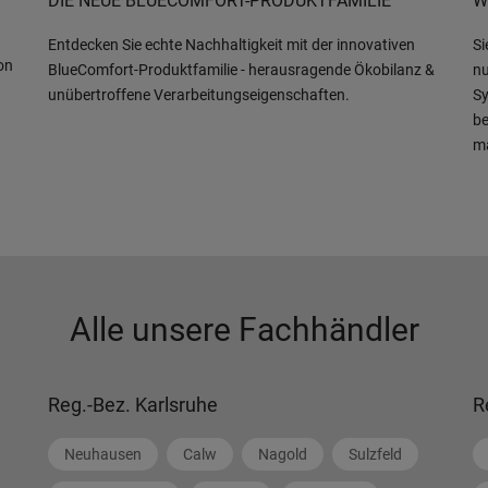
DIE NEUE BLUECOMFORT-PRODUKTFAMILIE
W
Entdecken Sie echte Nachhaltigkeit mit der innovativen
Si
on
BlueComfort-Produktfamilie - herausragende Ökobilanz &
nu
unübertroffene Verarbeitungseigenschaften.
Sy
be
m
Alle unsere Fachhändler
Reg.-Bez. Karlsruhe
R
Neuhausen
Calw
Nagold
Sulzfeld