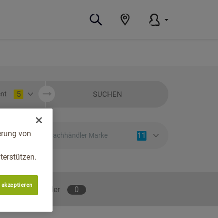
5
SUCHEN
nt
erung von
11
Fachhändler Marke
erstützen.
 akzeptieren
lene Fachhändler
0