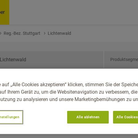
er
Reg.-Bez. Stuttgart
Lichtenwald
Produktsegme
den-Württemberg, Reg.-
 auf „Alle Cookies akzeptieren“ klicken, stimmen Sie der Speich
enwald
auf Ihrem Gerät zu, um die Websitenavigation zu verbessern, die
utzung zu analysieren und unsere Marketingbemühungen zu unt
nstellungen
Alle ablehnen
Alle Cookies
Empfoh