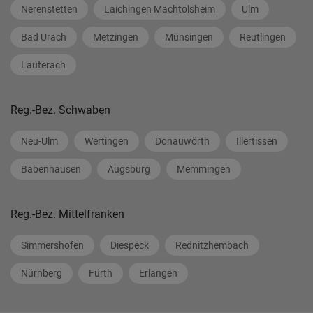
Nerenstetten
Laichingen Machtolsheim
Ulm
Bad Urach
Metzingen
Münsingen
Reutlingen
Lauterach
Reg.-Bez. Schwaben
Neu-Ulm
Wertingen
Donauwörth
Illertissen
Babenhausen
Augsburg
Memmingen
Reg.-Bez. Mittelfranken
Simmershofen
Diespeck
Rednitzhembach
Nürnberg
Fürth
Erlangen