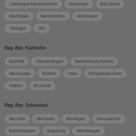
Laichingen Machtolsheim
Metzingen
Bad Urach
Reutlingen
Nerenstetten
Münsingen
Tübingen
Ulm
Reg.-Bez. Karlsruhe
Sulzfeld
Oberderdingen
Neckarbischofsheim
Neuhausen
Bretten
Calw
Königsbach-Stein
Keltern
Bruchsal
Reg.-Bez. Schwaben
Neu-Ulm
Illertissen
Wertingen
Donauwörth
Babenhausen
Augsburg
Memmingen