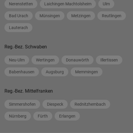
Nerenstetten
Laichingen Machtolsheim
Ulm
Bad Urach
Münsingen
Metzingen
Reutlingen
Lauterach
Reg.-Bez. Schwaben
Neu-Ulm
Wertingen
Donauwörth
Illertissen
Babenhausen
Augsburg
Memmingen
Reg.-Bez. Mittelfranken
Simmershofen
Diespeck
Rednitzhembach
Nürnberg
Fürth
Erlangen