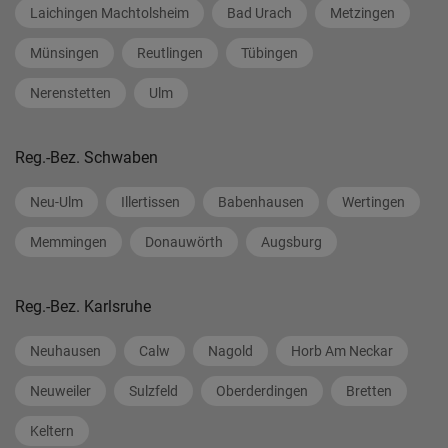
Laichingen Machtolsheim
Bad Urach
Metzingen
Münsingen
Reutlingen
Tübingen
Nerenstetten
Ulm
Reg.-Bez. Schwaben
Neu-Ulm
Illertissen
Babenhausen
Wertingen
Memmingen
Donauwörth
Augsburg
Reg.-Bez. Karlsruhe
Neuhausen
Calw
Nagold
Horb Am Neckar
Neuweiler
Sulzfeld
Oberderdingen
Bretten
Keltern